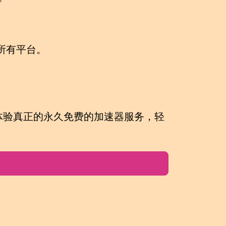
。
d等所有平台。
。
。
体验真正的
永久免费的加速器
服务，轻