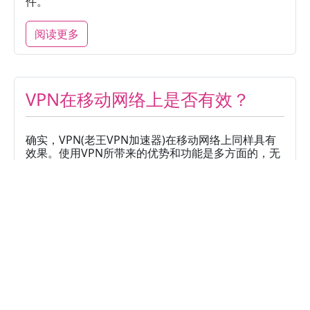
件。
阅读更多
VPN在移动网络上是否有效？
确实，VPN(老王VPN加速器)在移动网络上同样具有
效果。使用VPN所带来的优势和功能是多方面的，无
论是在Wi-Fi连接还是移动数据网络中。以下是
VPN(老王VPN加速器)在移动网络上的一些有效性：
保护隐私：
在使用移动数据网络时，您的网络流
量可能面临窃听或监控的风险。
阅读更多