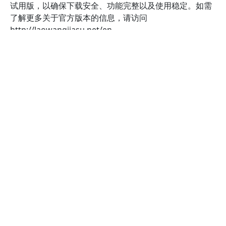
试用版，以确保下载安全、功能完整以及使用稳定。如需
了解更多关于官方版本的信息，请访问
http://laowangjiasu.net/en
Previous
Next
Footer
Download
Blogs
FAQ
Laowang VPN
for China
Laowang VPN
Contact
Popular Sites
for China iOS
App (iPhone &
iPad)
Laowang VPN
Features
Testimonials